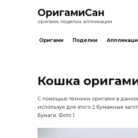
Перейти
ОригамиСан
к
содержанию
оригами, поделки, аппликации
Оригами
Поделки
Аппликаци
Кошка оригами
С помощью техники оригами в данном
используя для этого 2 бумажные заго
бумаги. Фото 1.