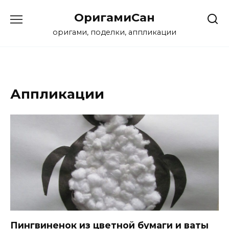
Перейти
ОригамиСан
к
содержанию
оригами, поделки, аппликации
Аппликации
Пингвиненок из цветной бумаги и ваты