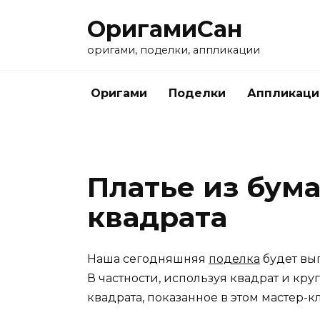
Перейти
ОригамиСан
к
содержанию
оригами, поделки, аппликации
Оригами
Поделки
Аппликаци
Платье из бум
квадрата
Наша сегодняшняя
поделка
будет вы
В частности, используя квадрат и кру
квадрата, показанное в этом мастер-кла