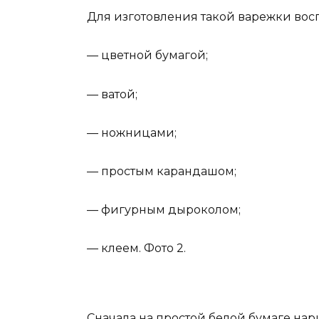
Для изготовления такой варежки вос
— цветной бумагой;
— ватой;
— ножницами;
— простым карандашом;
— фигурным дыроколом;
— клеем. Фото 2.
Сначала на простой белой бумаге нар