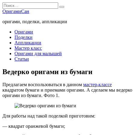
Перейти
Search
к
for:
ОригамиСан
содержанию
оригами, поделки, аппликации
Оригами
Поделки
Аппликации
Мастер класс
Оригами для малышей
Статьи
Ведерко оригами из бумаги
Предлагаем воспользоваться в данном
мастер-классе
квадратом бумаги и приемами оригами. А сделаем мы ведерко
оригами из бумаги. Фото 1.
Для работы над такой поделкой приготовим:
— квадрат оранжевой бумаги;