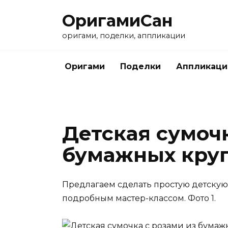
Перейти
ОригамиСан
к
содержанию
оригами, поделки, аппликации
Оригами
Поделки
Аппликаци
Детская сумочк
бумажных кру
Предлагаем сделать простую детскую
подробным мастер-классом. Фото 1.