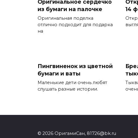
Оригинальное сердечко
Отк
из бумаги на палочке
14 
Оригинальная поделка
Откр
отлично подходит для подарка
выгл
на
Пингвиненок из цветной
Бре
бумаги и ваты
тык
Маленькие дети очень любят
Тыкв
слушать разные истории.
очень
© 2026 ОригамиСан, 81726@bk.ru