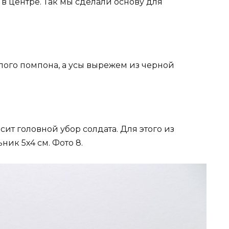
в центре. Так мы сделали основу для
елого помпона, а усы вырежем из черной
сит головной убор солдата. Для этого из
ик 5х4 см. Фото 8.