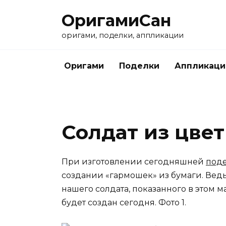
Перейти
ОригамиСан
к
содержанию
оригами, поделки, аппликации
Оригами
Поделки
Аппликаци
Солдат из цве
При изготовлении сегодняшней
под
создании «гармошек» из бумаги. Ведь
нашего солдата, показанного в этом м
будет создан сегодня. Фото 1.