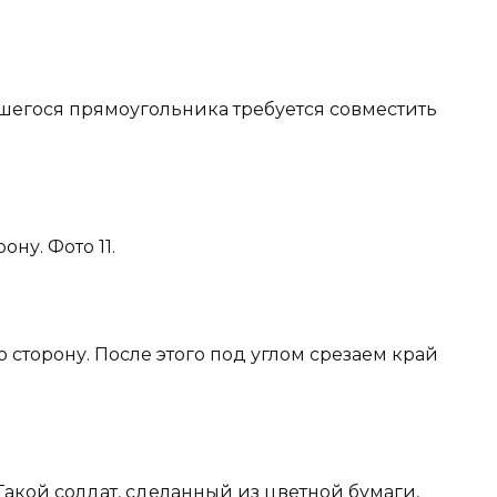
шегося прямоугольника требуется совместить
ну. Фото 11.
 сторону. После этого под углом срезаем край
акой солдат, сделанный из цветной бумаги,