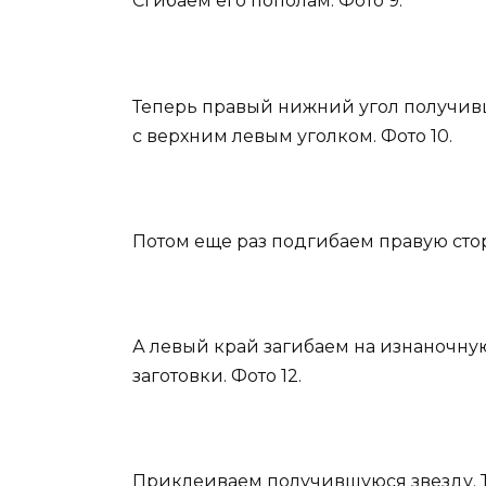
Сгибаем его пополам. Фото 9.
Теперь правый нижний угол получив
с верхним левым уголком. Фото 10.
Потом еще раз подгибаем правую сторо
А левый край загибаем на изнаночную
заготовки. Фото 12.
Приклеиваем получившуюся звезду. Т