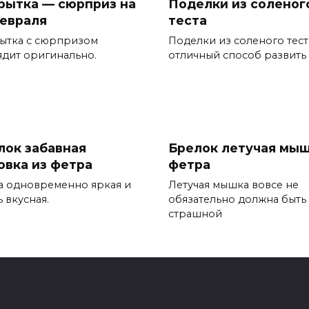
рытка — сюрприз на
Поделки из соленог
февраля
теста
ытка с сюрпризом
Поделки из соленого тест
ядит оригинально.
отличный способ развить
лок забавная
Брелок летучая мыш
овка из фетра
фетра
а одновременно яркая и
Летучая мышка вовсе не
 вкусная.
обязательно должна быть
страшной