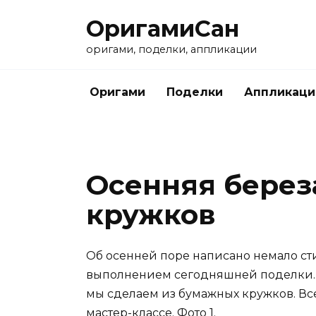
Перейти
ОригамиСан
к
содержанию
оригами, поделки, аппликации
Оригами
Поделки
Аппликаци
Осенняя берез
кружков
Об осенней поре написано немало ст
выполнением сегодняшней поделки. А
мы сделаем из бумажных кружков. Вс
мастер-классе. Фото 1.